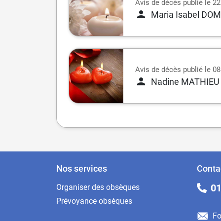
Avis de décès publié le 22
Maria Isabel DO
Avis de décès publié le 08
Nadine MATHIEU
Nos services
Conta
01
Organiser des obsèques
Prévoyance obsèques
Fo