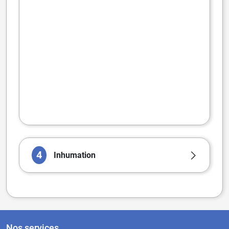
4
Inhumation
Nos services