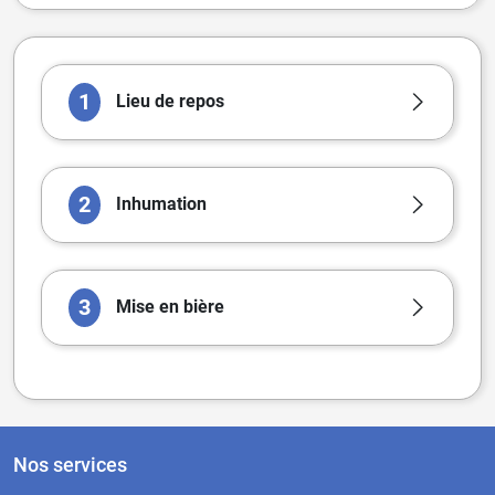
1
Lieu de repos
2
Inhumation
3
Mise en bière
Nos services