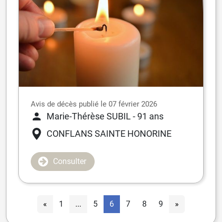
Avis de décès publié le 07 février 2026
Marie-Thérèse SUBIL
- 91 ans
CONFLANS SAINTE HONORINE
Consulter
«
1
...
5
6
7
8
9
»